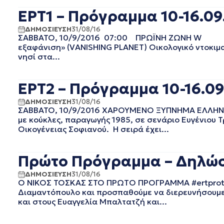
EΡΤ2 ΣΠΟΡ
ΣΕΠΤΕΜΒΡΙΟΣ 2025
ΕΡΤ1 – Πρόγραμμα 10-16.09
EΡΤ3
ΑΥΓΟΥΣΤΟΣ 2025
EΡΤNEWS
ΙΟΥΛΙΟΣ 2025
ΔΗΜΟΣΙΕΥΣΗ
31/08/16
ΣΑΒΒΑΤΟ, 10/9/2016 07:00 ΠΡΩΪΝΗ ΖΩΝΗ W 
ΑΘΛΗΤΙΚΑ
ΙΟΥΝΙΟΣ 2025
εξαφάνιση» (VANISHING PLANET) Οικολογικό ντοκι
ΓΕΝΙΚΗ
ΜΑΙΟΣ 2025
νησί στα...
ΓΡΑΦΕΙΟ ΤΥΠΟΥ ΕΡΤ
ΑΠΡΙΛΙΟΣ 2025
ΚΙΝΗΜΑΤΟΓΡΑΦΙΚΕΣ
ΜΑΡΤΙΟΣ 2025
ΤΑΙΝΙΕΣ
ΦΕΒΡΟΥΑΡΙΟΣ 2025
ΕΡΤ2 – Πρόγραμμα 10-16.09
ΠΟΛΙΤΙΚΗ
ΙΑΝΟΥΑΡΙΟΣ 2025
ΔΗΜΟΣΙΕΥΣΗ
ΠΟΛΙΤΙΣΜΟΣ
31/08/16
ΔΕΚΕΜΒΡΙΟΣ 2024
ΣΑΒΒΑΤΟ, 10/9/2016 ΧΑΡΟΥΜΕΝΟ ΞΥΠΝΗΜΑ ΕΛΛΗΝΙΚΟ
ΡΑΔΙΟΦΩΝΟ
ΝΟΕΜΒΡΙΟΣ 2024
με κούκλες, παραγωγής 1985, σε σενάριο Ευγένιου 
ΤΗΛΕΟΡΑΣΗ
Οικογένειας Σοφιανού. Η σειρά έχει...
ΟΚΤΩΒΡΙΟΣ 2024
ΣΕΠΤΕΜΒΡΙΟΣ 2024
ΑΥΓΟΥΣΤΟΣ 2024
Πρώτο Πρόγραμμα – Δηλώσε
ΙΟΥΛΙΟΣ 2024
ΔΗΜΟΣΙΕΥΣΗ
31/08/16
ΙΟΥΝΙΟΣ 2024
Ο ΝΙΚΟΣ ΤΟΣΚΑΣ ΣΤΟ ΠΡΩΤO ΠΡΟΓΡΑΜΜΑ #ertproto «
ΜΑΙΟΣ 2024
Διαμαντόπουλο και προσπαθούμε να διερευνήσουμε
ΑΠΡΙΛΙΟΣ 2024
και στους Ευαγγελία Μπαλτατζή και...
ΜΑΡΤΙΟΣ 2024
ΦΕΒΡΟΥΑΡΙΟΣ 2024