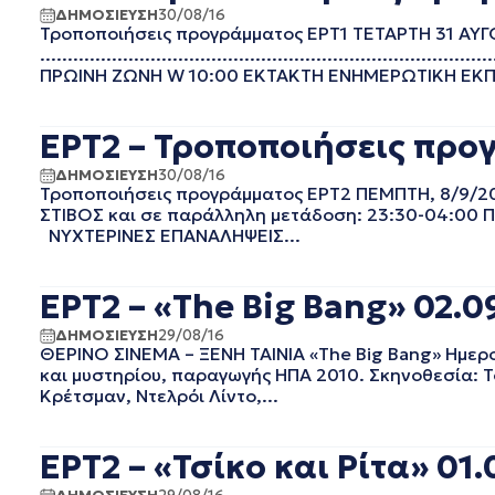
ΙΟΥΝΙΟΣ 2022
ΔΗΜΟΣΙΕΥΣΗ
30/08/16
Τροποποιήσεις προγράμματος ΕΡΤ1 ΤΕΤΑΡΤΗ 31 ΑΥ
ΜΑΙΟΣ 2022
.....................................................................
ΑΠΡΙΛΙΟΣ 2022
ΠΡΩΙΝΗ ΖΩΝΗ W 10:00 ΕΚΤΑΚΤΗ ΕΝΗΜΕΡΩΤΙΚΗ ΕΚΠ
ΜΑΡΤΙΟΣ 2022
ΦΕΒΡΟΥΑΡΙΟΣ 2022
ΙΑΝΟΥΑΡΙΟΣ 2022
ΕΡΤ2 – Τροποποιήσεις προ
ΔΕΚΕΜΒΡΙΟΣ 2021
ΔΗΜΟΣΙΕΥΣΗ
30/08/16
ΝΟΕΜΒΡΙΟΣ 2021
Τροποποιήσεις προγράμματος ΕΡΤ2 ΠΕΜΠΤΗ, 8/9/2016 
ΟΚΤΩΒΡΙΟΣ 2021
ΣΤΙΒΟΣ και σε παράλληλη μετάδοση: 23:30-04:00 ΠΑΡ
ΝΥΧΤΕΡΙΝΕΣ ΕΠΑΝΑΛΗΨΕΙΣ...
ΣΕΠΤΕΜΒΡΙΟΣ 2021
ΑΥΓΟΥΣΤΟΣ 2021
ΙΟΥΛΙΟΣ 2021
ΕΡΤ2 – «The Big Bang» 02.0
ΙΟΥΝΙΟΣ 2021
ΔΗΜΟΣΙΕΥΣΗ
29/08/16
ΜΑΙΟΣ 2021
ΘΕΡΙΝΟ ΣΙΝΕΜΑ – ΞΕΝΗ ΤΑΙΝΙΑ «The Big Bang» Ημερ
ΑΠΡΙΛΙΟΣ 2021
και μυστηρίου, παραγωγής ΗΠΑ 2010. Σκηνοθεσία: Τ
ΜΑΡΤΙΟΣ 2021
Κρέτσμαν, Ντελρόι Λίντο,...
ΦΕΒΡΟΥΑΡΙΟΣ 2021
ΙΑΝΟΥΑΡΙΟΣ 2021
ΕΡΤ2 – «Τσίκο και Ρίτα» 01.
ΔΕΚΕΜΒΡΙΟΣ 2020
ΝΟΕΜΒΡΙΟΣ 2020