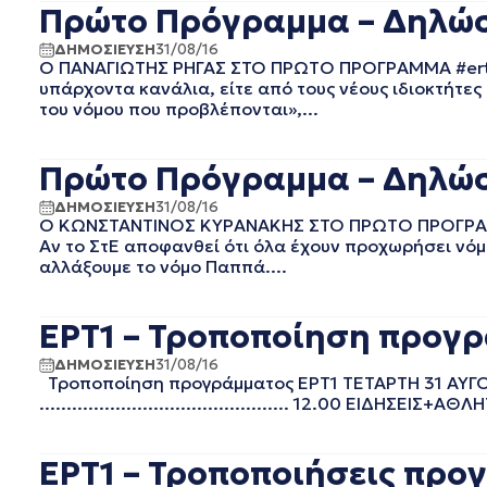
Πρώτο Πρόγραμμα – Δηλώσε
ΙΑΝΟΥΑΡΙΟΣ 2024
ΔΕΚΕΜΒΡΙΟΣ 2023
ΔΗΜΟΣΙΕΥΣΗ
31/08/16
Ο ΠΑΝΑΓΙΩΤΗΣ ΡΗΓΑΣ ΣΤΟ ΠΡΩΤO ΠΡΟΓΡΑΜΜΑ #ertpro
ΝΟΕΜΒΡΙΟΣ 2023
υπάρχοντα κανάλια, είτε από τους νέους ιδιοκτήτες
ΟΚΤΩΒΡΙΟΣ 2023
του νόμου που προβλέπονται»,...
ΣΕΠΤΕΜΒΡΙΟΣ 2023
ΑΥΓΟΥΣΤΟΣ 2023
Πρώτο Πρόγραμμα – Δηλώσ
ΙΟΥΛΙΟΣ 2023
ΙΟΥΝΙΟΣ 2023
ΔΗΜΟΣΙΕΥΣΗ
31/08/16
ΜΑΙΟΣ 2023
Ο ΚΩΝΣΤΑΝΤΙΝΟΣ ΚΥΡΑΝΑΚΗΣ ΣΤΟ ΠΡΩΤO ΠΡΟΓΡΑΜΜΑ 
ΑΠΡΙΛΙΟΣ 2023
Αν το ΣτΕ αποφανθεί ότι όλα έχουν προχωρήσει νόμ
αλλάξουμε το νόμο Παππά....
ΜΑΡΤΙΟΣ 2023
ΦΕΒΡΟΥΑΡΙΟΣ 2023
ΙΑΝΟΥΑΡΙΟΣ 2023
ΕΡΤ1 – Τροποποίηση προγρ
ΔΕΚΕΜΒΡΙΟΣ 2022
ΔΗΜΟΣΙΕΥΣΗ
31/08/16
ΝΟΕΜΒΡΙΟΣ 2022
Τροποποίηση προγράμματος ΕΡΤ1 ΤΕΤΑΡΤΗ 31 ΑΥΓΟΥΣΤΟΥ ..........
ΟΚΤΩΒΡΙΟΣ 2022
.............................................. 12.00 
ΣΕΠΤΕΜΒΡΙΟΣ 2022
ΑΥΓΟΥΣΤΟΣ 2022
ΕΡΤ1 – Τροποποιήσεις προγ
ΙΟΥΛΙΟΣ 2022