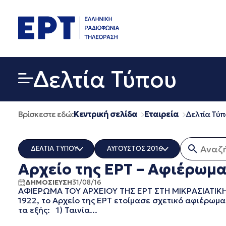
Μετάβαση
σε
περιεχόμενο
Δελτία Τύπου
Βρίσκεστε εδώ:
Κεντρική σελίδα
Εταιρεία
Δελτία Τύπ
Αναζήτη
ΔΕΛΤΙΑ ΤΥΠΟΥ
ΑΥΓΟΥΣΤΟΣ 2016
Αρχείο της ΕΡΤ – Αφιέρωμ
ERT COSMOS
ΟΛΑ
ERTECHO
ΜΑΡΤΙΟΣ 2026
ΔΗΜΟΣΙΕΥΣΗ
31/08/16
ΑΦΙΕΡΩΜΑ ΤΟΥ ΑΡΧΕΙΟΥ ΤΗΣ ΕΡΤ ΣΤΗ ΜΙΚΡΑΣΙΑΤΙΚΗ
ERTFLIX
ΔΕΚΕΜΒΡΙΟΣ 2025
1922, το Αρχείο της ΕΡΤ ετοίμασε σχετικό αφιέρωμα 
EUROVISION - EBU
ΝΟΕΜΒΡΙΟΣ 2025
τα εξής: 1) Ταινία...
EΡΤ1
ΟΚΤΩΒΡΙΟΣ 2025