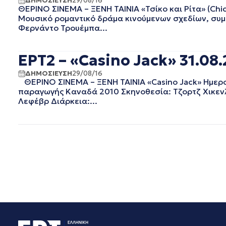
ΔΗΜΟΣΙΕΥΣΗ
29/08/16
ΘΕΡΙΝΟ ΣΙΝΕΜΑ – ΞΕΝΗ ΤΑΙΝΙΑ «Τσίκο και Ρίτα» (Chi
ΟΚΤΩΒΡΙΟΣ 2020
Μουσικό ρομαντικό δράμα κινούμενων σχεδίων, συμ
ΣΕΠΤΕΜΒΡΙΟΣ 2020
Φερνάντο Τρουέμπα...
ΑΥΓΟΥΣΤΟΣ 2020
ΙΟΥΛΙΟΣ 2020
ΕΡΤ2 – «Casino Jack» 31.08
ΙΟΥΝΙΟΣ 2020
ΜΑΙΟΣ 2020
ΔΗΜΟΣΙΕΥΣΗ
29/08/16
ΑΠΡΙΛΙΟΣ 2020
ΘΕΡΙΝΟ ΣΙΝΕΜΑ – ΞΕΝΗ ΤΑΙΝΙΑ «Casino Jack» Ημερομ
ΜΑΡΤΙΟΣ 2020
παραγωγής Καναδά 2010 Σκηνοθεσία: Τζορτζ Χικενλο
Λεφέβρ Διάρκεια:...
ΦΕΒΡΟΥΑΡΙΟΣ 2020
ΙΑΝΟΥΑΡΙΟΣ 2020
ΔΕΚΕΜΒΡΙΟΣ 2019
ΝΟΕΜΒΡΙΟΣ 2019
ΟΚΤΩΒΡΙΟΣ 2019
ΣΕΠΤΕΜΒΡΙΟΣ 2019
ΑΥΓΟΥΣΤΟΣ 2019
ΙΟΥΛΙΟΣ 2019
ΙΟΥΝΙΟΣ 2019
ΜΑΙΟΣ 2019
ΑΠΡΙΛΙΟΣ 2019