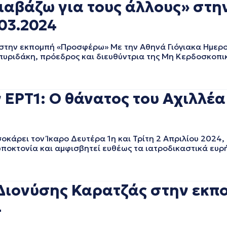
αβάζω για τους άλλους» στη
03.2024
την εκπομπή «Προσφέρω» Με την Αθηνά Γιόγιακα Ημερο
πυριδάκη, πρόεδρος και διευθύντρια της Μη Κερδοσκοπ
ν ΕΡΤ1: Ο θάνατος του Αχιλλέα
κάρει τον Ίκαρο Δευτέρα 1η και Τρίτη 2 Απριλίου 2024, 
ωποκτονία και αμφισβητεί ευθέως τα ιατροδικαστικά ευρ
ιονύσης Καρατζάς στην εκπο
4