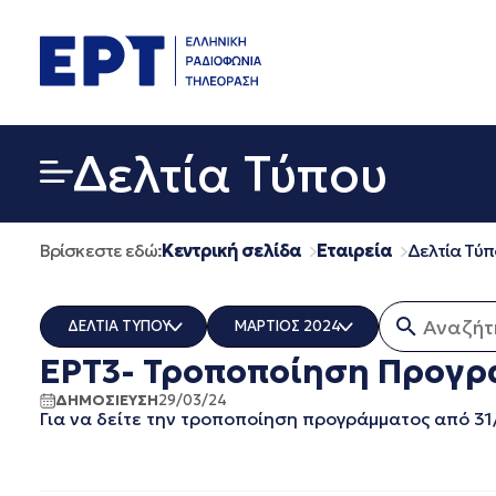
Μετάβαση
σε
περιεχόμενο
Δελτία Τύπου
Βρίσκεστε εδώ:
Κεντρική σελίδα
Εταιρεία
Δελτία Τύπ
Αναζήτησ
ΔΕΛΤΙΑ ΤΥΠΟΥ
ΜΑΡΤΙΟΣ 2024
ΕΡΤ3- Τροποποίηση Προγρά
ERT COSMOS
ΟΛΑ
ERTECHO
ΜΑΡΤΙΟΣ 2026
ΔΗΜΟΣΙΕΥΣΗ
29/03/24
Για να δείτε την τροποποίηση προγράμματος από 3
ERTFLIX
ΔΕΚΕΜΒΡΙΟΣ 2025
EUROVISION - EBU
ΝΟΕΜΒΡΙΟΣ 2025
EΡΤ1
ΟΚΤΩΒΡΙΟΣ 2025