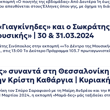
πομπή «Ο ποιητής της εβδομάδας» Από Δευτέρα 1η έως 
 απευθύνεται στους Έλληνες όπου γης, με όχημα τη διάδ
ιαγκίνηδες» και ο Σωκράτης
υσικής» | 30 & 31.03.2024
της Σινόπουλος στην εκπομπή ««Το Δέντρο της Μουσική
, στις 13:00 Το Δεύτερο Πρόγραμμα 103.7 πρωταγωνιστε
ς» συναντά στη Θεσσαλονίκη
ην Κρίστη Καθάργια | Κυριακή
κη τον Σπύρο Σαραφιανό με τη Μαίρη Ανδρέου και την 
31 Μαρτίου 2024, η εκπομπή «Μαμά-δες» μάς ταξιδεύει σ