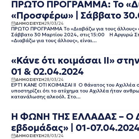
ΠΡΩΤΟ ΠΡΟΓΡΑΜΜΑ: Το «Δι
EΡΤ2 ΣΠΟΡ
ΣΕΠΤΕΜΒΡΙΟΣ 2025
EΡΤ3
ΑΥΓΟΥΣΤΟΣ 2025
«Προσφέρω» | Σάββατο 30.
EΡΤNEWS
ΙΟΥΛΙΟΣ 2025
ΑΘΛΗΤΙΚΑ
ΙΟΥΝΙΟΣ 2025
ΔΗΜΟΣΙΕΥΣΗ
29/03/24
ΠΡΩΤΟ ΠΡΟΓΡΑΜΜΑ Το «Διαβάζω για τους άλλους» σ
ΓΕΝΙΚΗ
ΜΑΙΟΣ 2025
Σάββατο 30 Μαρτίου 2024, στις 15:00 Η Αργυρώ Σ
ΓΡΑΦΕΙΟ ΤΥΠΟΥ ΕΡΤ
ΑΠΡΙΛΙΟΣ 2025
«Διαβάζω για τους άλλους», είναι...
ΚΙΝΗΜΑΤΟΓΡΑΦΙΚΕΣ
ΜΑΡΤΙΟΣ 2025
ΤΑΙΝΙΕΣ
ΦΕΒΡΟΥΑΡΙΟΣ 2025
ΠΟΛΙΤΙΚΗ
«Κάνε ότι κοιμάσαι II» στη
ΙΑΝΟΥΑΡΙΟΣ 2025
ΠΟΛΙΤΙΣΜΟΣ
ΔΕΚΕΜΒΡΙΟΣ 2024
01 & 02.04.2024
ΡΑΔΙΟΦΩΝΟ
ΝΟΕΜΒΡΙΟΣ 2024
ΤΗΛΕΟΡΑΣΗ
ΔΗΜΟΣΙΕΥΣΗ
28/03/24
ΟΚΤΩΒΡΙΟΣ 2024
ΕΡΤ1 ΚΑΝΕ ΟΤΙ ΚΟΙΜΑΣΑΙ ΙΙ Ο θάνατος του Αχιλλέα σο
ΣΕΠΤΕΜΒΡΙΟΣ 2024
υποστηρίζει ότι το ατύχημα του Αχιλλέα ήταν ανθρ
ΑΥΓΟΥΣΤΟΣ 2024
κατανάλωσης αλκοόλ. Στο...
ΙΟΥΛΙΟΣ 2024
ΙΟΥΝΙΟΣ 2024
Η ΦΩΝΗ ΤΗΣ ΕΛΛΑΔΑΣ – Ο Δ
ΜΑΙΟΣ 2024
ΑΠΡΙΛΙΟΣ 2024
εβδομάδας» | 01-07.04.202
ΜΑΡΤΙΟΣ 2024
ΔΗΜΟΣΙΕΥΣΗ
28/03/24
ΦΕΒΡΟΥΑΡΙΟΣ 2024