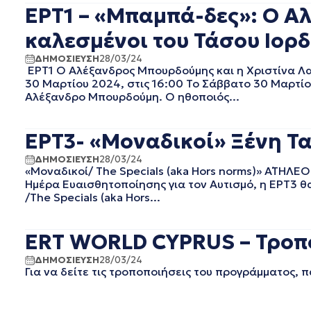
ΙΟΥΝΙΟΣ 2022
ΕΡΤ1 – «Μπαμπά-δες»: Ο Α
ΜΑΙΟΣ 2022
καλεσμένοι του Τάσου Ιορδ
ΑΠΡΙΛΙΟΣ 2022
ΜΑΡΤΙΟΣ 2022
ΔΗΜΟΣΙΕΥΣΗ
28/03/24
ΦΕΒΡΟΥΑΡΙΟΣ 2022
ΕΡΤ1 Ο Αλέξανδρος Μπουρδούμης και η Χριστίνα Λ
30 Μαρτίου 2024, στις 16:00 Το Σάββατο 30 Μαρτί
ΙΑΝΟΥΑΡΙΟΣ 2022
Αλέξανδρο Μπουρδούμη. Ο ηθοποιός...
ΔΕΚΕΜΒΡΙΟΣ 2021
ΝΟΕΜΒΡΙΟΣ 2021
ΟΚΤΩΒΡΙΟΣ 2021
ΕΡΤ3- «Μοναδικοί» Ξένη Τα
ΣΕΠΤΕΜΒΡΙΟΣ 2021
ΔΗΜΟΣΙΕΥΣΗ
28/03/24
ΑΥΓΟΥΣΤΟΣ 2021
«Μοναδικοί/ The Specials (aka Hors norms)» Α΄ΤΗΛ
ΙΟΥΛΙΟΣ 2021
Ημέρα Ευαισθητοποίησης για τον Αυτισμό, η ΕΡΤ3 θ
ΙΟΥΝΙΟΣ 2021
/The Specials (aka Hors...
ΜΑΙΟΣ 2021
ΑΠΡΙΛΙΟΣ 2021
ERT WORLD CYPRUS – Τροπο
ΜΑΡΤΙΟΣ 2021
ΦΕΒΡΟΥΑΡΙΟΣ 2021
ΔΗΜΟΣΙΕΥΣΗ
28/03/24
Για να δείτε τις τροποποιήσεις του προγράμματος,
ΙΑΝΟΥΑΡΙΟΣ 2021
ΔΕΚΕΜΒΡΙΟΣ 2020
ΝΟΕΜΒΡΙΟΣ 2020