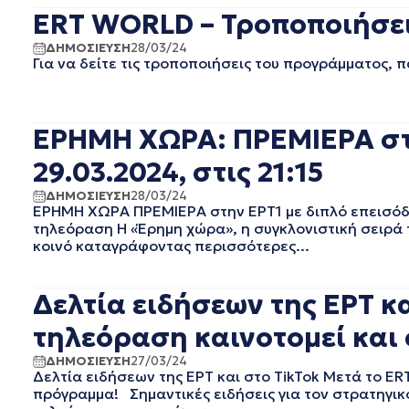
ERT WORLD – Τροποποιήσεις
ΟΚΤΩΒΡΙΟΣ 2020
ΣΕΠΤΕΜΒΡΙΟΣ 2020
ΔΗΜΟΣΙΕΥΣΗ
28/03/24
ΑΥΓΟΥΣΤΟΣ 2020
Για να δείτε τις τροποποιήσεις του προγράμματος,
ΙΟΥΛΙΟΣ 2020
ΙΟΥΝΙΟΣ 2020
ΜΑΙΟΣ 2020
ΕΡΗΜΗ ΧΩΡΑ: ΠΡΕΜΙΕΡΑ στη
ΑΠΡΙΛΙΟΣ 2020
29.03.2024, στις 21:15
ΜΑΡΤΙΟΣ 2020
ΦΕΒΡΟΥΑΡΙΟΣ 2020
ΔΗΜΟΣΙΕΥΣΗ
28/03/24
ΙΑΝΟΥΑΡΙΟΣ 2020
ΕΡΗΜΗ ΧΩΡΑ ΠΡΕΜΙΕΡΑ στην ΕΡΤ1 με διπλό επεισόδι
ΔΕΚΕΜΒΡΙΟΣ 2019
τηλεόραση H «Έρημη χώρα», η συγκλονιστική σειρά 
κοινό καταγράφοντας περισσότερες...
ΝΟΕΜΒΡΙΟΣ 2019
ΟΚΤΩΒΡΙΟΣ 2019
ΣΕΠΤΕΜΒΡΙΟΣ 2019
Δελτία ειδήσεων της ΕΡΤ κα
ΑΥΓΟΥΣΤΟΣ 2019
τηλεόραση καινοτομεί και
ΙΟΥΛΙΟΣ 2019
ΙΟΥΝΙΟΣ 2019
ΔΗΜΟΣΙΕΥΣΗ
27/03/24
ΜΑΙΟΣ 2019
Δελτία ειδήσεων της ΕΡΤ και στο TikTok Μετά το ER
πρόγραμμα! Σημαντικές ειδήσεις για τον στρατηγικό
ΑΠΡΙΛΙΟΣ 2019