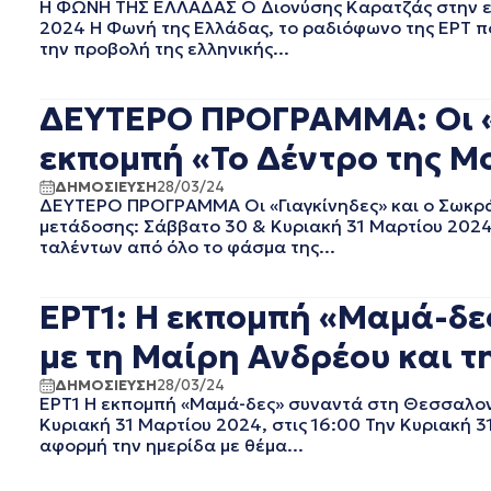
Η ΦΩΝΗ ΤΗΣ ΕΛΛΑΔΑΣ Ο Διονύσης Καρατζάς στην εκ
ΙΑΝΟΥΑΡΙΟΣ 2024
2024 Η Φωνή της Ελλάδας, το ραδιόφωνο της ΕΡΤ που
ΔΕΚΕΜΒΡΙΟΣ 2023
την προβολή της ελληνικής...
ΝΟΕΜΒΡΙΟΣ 2023
ΟΚΤΩΒΡΙΟΣ 2023
ΔΕΥΤΕΡΟ ΠΡΟΓΡΑΜΜΑ: Οι «Γ
ΣΕΠΤΕΜΒΡΙΟΣ 2023
ΑΥΓΟΥΣΤΟΣ 2023
εκπομπή «Το Δέντρο της Μο
ΙΟΥΛΙΟΣ 2023
ΔΗΜΟΣΙΕΥΣΗ
28/03/24
ΙΟΥΝΙΟΣ 2023
ΔΕΥΤΕΡΟ ΠΡΟΓΡΑΜΜΑ Οι «Γιαγκίνηδες» και ο Σωκρά
ΜΑΙΟΣ 2023
μετάδοσης: Σάββατο 30 & Κυριακή 31 Μαρτίου 2024
ταλέντων από όλο το φάσμα της...
ΑΠΡΙΛΙΟΣ 2023
ΜΑΡΤΙΟΣ 2023
ΦΕΒΡΟΥΑΡΙΟΣ 2023
ΕΡΤ1: Η εκπομπή «Μαμά-δε
ΙΑΝΟΥΑΡΙΟΣ 2023
με τη Μαίρη Ανδρέου και τ
ΔΕΚΕΜΒΡΙΟΣ 2022
ΝΟΕΜΒΡΙΟΣ 2022
ΔΗΜΟΣΙΕΥΣΗ
28/03/24
ΟΚΤΩΒΡΙΟΣ 2022
ΕΡΤ1 Η εκπομπή «Μαμά-δες» συναντά στη Θεσσαλονί
ΣΕΠΤΕΜΒΡΙΟΣ 2022
Κυριακή 31 Μαρτίου 2024, στις 16:00 Την Κυριακή 
αφορμή την ημερίδα με θέμα...
ΑΥΓΟΥΣΤΟΣ 2022
ΙΟΥΛΙΟΣ 2022